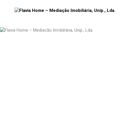
Contactos
Colocamos ao seu dispor
várias de formas de
contacto que poderão ser
utilizadas conforme achar
mais conveniente.
Morada
Rua Joaquim José Delgado,
Loja 15 – R/ Chão,
5400-332 Chaves