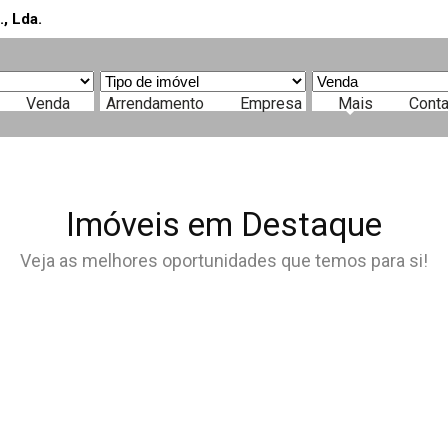
Venda
Arrendamento
Empresa
Mais
Cont
re aqui a sua nov
Comprar, Arrendar ou Férias
Imóveis em Destaque
Veja as melhores oportunidades que temos para si!